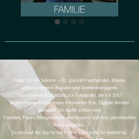
Hallo, ich bin Salome – 31, glücklich verheiratet, Mama,
selbstständige Fotografin und Medienmanagerin.
Nach meiner Ausbildung zur Fotografin, die ich 2017
abgeschlossen habe, habe ich meinen B.A. Digitale Medien
gemacht. Ich durfte schon viele
Familien, Paare, Neugeborene und Musiker auf ihrer persönlichen
Reise begleiten.
Du bist auf der Suche nach einer Fotografin für natürliche,